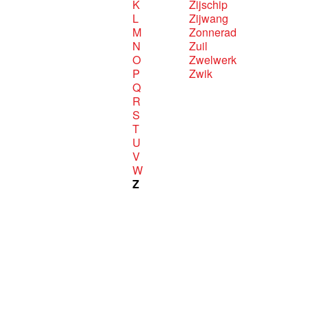
K
Zijschip
L
Zijwang
M
Zonnerad
N
Zuil
O
Zwelwerk
P
Zwik
Q
R
S
T
U
V
W
Z