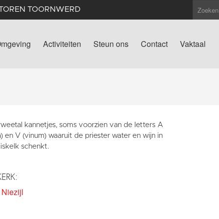
NTOREN TOORNWERD
mgeving
Activiteiten
Steun ons
Contact
Vaktaal
rweetal kannetjes, soms voorzien van de letters A
) en V (vinum) waaruit de priester water en wijn in
iskelk schenkt.
KERK:
Niezijl