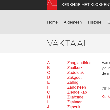
KERKHOF MET KLOKKE
Home
Algemeen
Historie
O
VAKTAAL
A
Zaagtandfries
Een 
B
Zaalkerk
(aqua
C
Zadeldak
de m
D
Zakgoot
E
Zaling
F
Zandsteen
ZIE 
G
Ziende kap
Kerk 
H
Zijabside
I
Zijaltaar
J
Zijbeuk