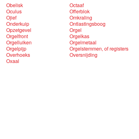
Obelisk
Octaaf
Oculus
Offerblok
Ojief
Omkraling
Onderkuip
Ontlastingsboog
Opzetgevel
Orgel
Orgelfront
Orgelkas
Orgelluiken
Orgelmetaal
Orgelpijp
Orgelstemmen, of registers
Overhoeks
Oversnijding
Oxaal