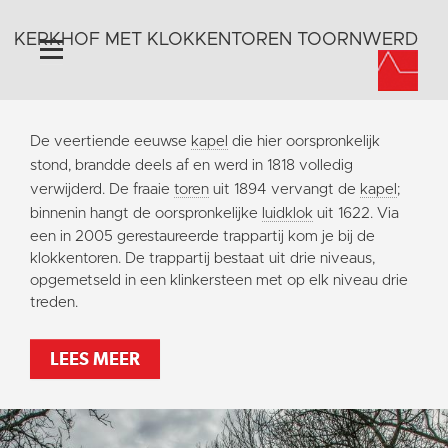
KERKHOF MET KLOKKENTOREN TOORNWERD
Home
De veertiende eeuwse
kapel
die hier oorspronkelijk
Algemeen
stond, brandde deels af en werd in 1818 volledig
verwijderd. De fraaie
toren
uit 1894 vervangt de
kapel
;
Historie
binnenin hangt de oorspronkelijke
luidklok
uit 1622.
Via
Omgeving
een in 2005 gerestaureerde trappartij kom je bij de
Activiteiten
klokkentoren. De trappartij bestaat uit drie niveaus,
opgemetseld in een klinkersteen met op elk niveau drie
Steun ons
treden.
Contact
Vaktaal
LEES MEER