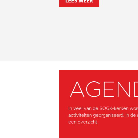
LEES MEER
AGEN
In veel van de SOGK-kerken wor
activiteiten georganiseerd. In de
een overzicht.