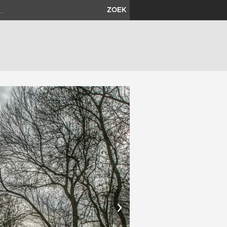
ZOEK
›