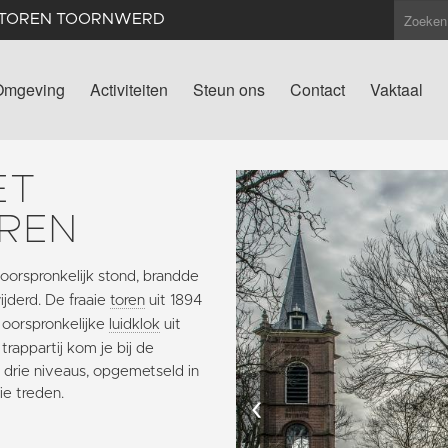
NTOREN TOORNWERD
Omgeving
Activiteiten
Steun ons
Contact
Vaktaal
ET
REN
 oorspronkelijk stond, brandde
ijderd. De fraaie
toren
uit 1894
 oorspronkelijke
luidklok
uit
rappartij kom je bij de
t drie niveaus, opgemetseld in
ie treden.
‹