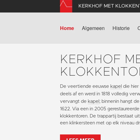
KERKHOF MET KLOKKE
Home
Algemeen
Historie
KERKHOF M
KLOKKENTO
De veertiende eeuwse
kapel
die hier
deels af en werd in 1818 volledig verw
vervangt de
kapel
; binnenin hangt de
1622.
Via een in 2005 gerestaureerde t
klokkentoren. De trappartij bestaat ui
een klinkersteen met op elk niveau dr