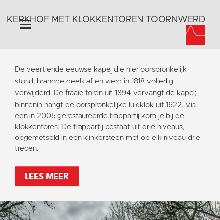
KERKHOF MET KLOKKENTOREN TOORNWERD
Home
De veertiende eeuwse
kapel
die hier oorspronkelijk
Algemeen
stond, brandde deels af en werd in 1818 volledig
verwijderd. De fraaie
toren
uit 1894 vervangt de
kapel
;
Historie
binnenin hangt de oorspronkelijke
luidklok
uit 1622.
Via
Omgeving
een in 2005 gerestaureerde trappartij kom je bij de
Activiteiten
klokkentoren. De trappartij bestaat uit drie niveaus,
opgemetseld in een klinkersteen met op elk niveau drie
Steun ons
treden.
Contact
Vaktaal
LEES MEER